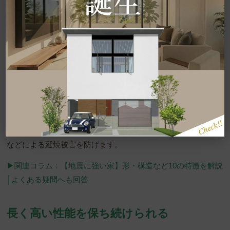
▶︎▶︎▶︎
事例の詳細はこちらから
耐震性や耐火性が高まることは、
災害に強い家になり、日々の
暮らしの安心にもつながる
でしょう。
耐震等級3を取得した家なら震度7クラスの地震を受けても倒壊
する危険性は低くなり、耐火性の高い住まいにすれば地震火災
などによる延焼被害を防げます。
▶︎関連コラム：【地震に強い家】形・構造など10の特徴を解説
│よくある疑問へも回答
長く高い性能を保ち続けられる