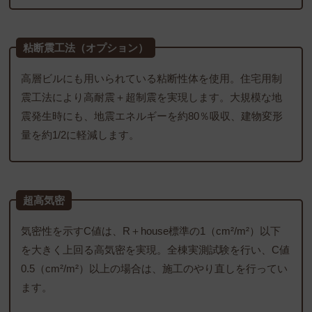
粘断震工法（オプション）
高層ビルにも用いられている粘断性体を使用。住宅用制
震工法により高耐震＋超制震を実現します。大規模な地
震発生時にも、地震エネルギーを約80％吸収、建物変形
量を約1/2に軽減します。
超高気密
気密性を示すC値は、R＋house標準の1（cm²/m²）以下
を大きく上回る高気密を実現。全棟実測試験を行い、C値
0.5（cm²/m²）以上の場合は、施工のやり直しを行ってい
ます。