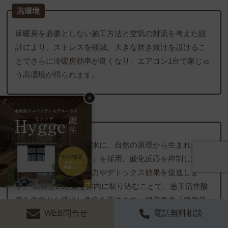
高環境
床暖房を必要としない施工方法と空気の対流を考えた設
計により、ストレスを軽減。大きな吹き抜けを設けるこ
とでさらに冷暖房効率が良くなり、エアコン1台で家じゅ
う高環境が得られます。
×
高濃度水素生活
家族で使用する全ての水に、自然の原理から生まれた最
先端技術の「生命の水」を採用。酸化反応を抑制し活性
酸素を減少。自然治癒力やデトックス効果を促進しま
す。 高濃度の水素を体内に取り込むことで、悪玉活性酸
素を体内から排出し免疫を高めます。健康寿命「健康促
WEB問合せ
電話無料相談
進＋美＋若さ」の追及に役立てていただけます。