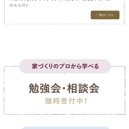
アドバイスもしてくださり、家づくりの楽しさを体験する
続きを読む
事ができました。
井上裕章
一覧はこちら
家の外観や間取りなどを決めていく打ち合わせの段階で
2026-03-07
は、それぞれの趣味趣向、使用している家具など、そこか
知多に出来た新しいモデルルームを見せてもらいまし
ら家のイメージが決められ、実際にキッチンなどのショー
た！！
ルームへ訪れた時には迷う事も少なくスムーズに決める事
新しい間取りに、新しい色使い、新しい機能などなど、社
ができとても助かりました。
長の熱い想いが伝わってきます。
色んなハウスメーカーに行っても、ピンとこない人は一度
続きを読む
外構では近隣の気になる目線などの悩みにも耳を傾け、決
相談してみてください。
められた予算の中で解消して下さる努力をしていただきま
家づくりに個性を求める人は、モデルルームを見学してみ
m shi
した。
てください。
2026-02-23
できれば無人ではなく、社長の熱い説明を聞いてみてくだ
家づくりの初手は土地探しだと思いますが、気になった土
行政との絡みで思うように工事が進まず、工期も延び、不
さい。
地を送るとすぐにアドバイスをしてくださり、とても心強
安になることもありましたが、
あなたのこだわりを、もっともっとこだわりを持って対応
かったです。
出来上がった我が家に一歩足を踏み入れた時、そういった
してくれる会社だと感じました！！
その中で私が建てた土地は、他のハウスメーカーで建てる
思いも払拭するほど私達の予想を越えたお家が出来上がっ
と造成費が高額になると言われたのですが、国松工務店さ
続きを読む
ていました。
んは条例や建築制限を考慮しながらも、適切な方法で計画
してくださりました。社長が、役所や関係機関に何度か確
ゆか
夏の終わり頃に入居し、半年が過ぎました。以前の家の時
認しに行ってくださったようで、安心してお任せすること
2026-02-06
には物凄く寒かった我が家でしたがこの新しい家では冬の
ができました。この点が、国松工務店さんで決めた大きな
約10年前に国松さんでマイホームを建てました。
寒い時期でも心地よく過ごす事ができました。
理由です。
当時色々なハウスメーカーを見てまわりました。
良いハウスメーカーは沢山ありましたが、何となくハマら