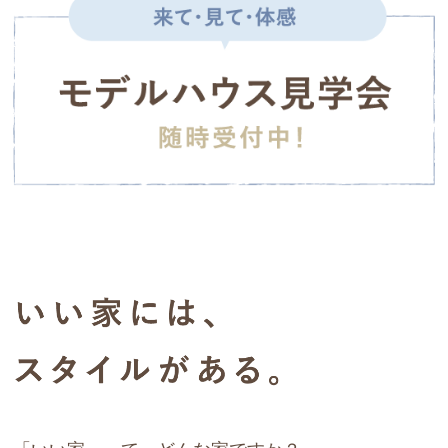
また、社長が提案してくださった間取りや窓の配置に日々
内装については予算で泣く泣く諦めた点も多いですが、土
ず…。
改めて感動しています。
地と性能だけは諦めないで良かったと思っています。住み
そんな中、アールプラスハウスを知り社長に会った瞬間に
続きを読む
リビングの窓からの日差しで季節の変化が感じられ、ゆと
始めてからも快適な暮らしができており、早く家に帰りた
この人にお願いしたいとビビッと来ました。
りのあるキッチンにしていただいたおかげで毎日快適に料
いと思えます。ありがとうございました。
正直予算オーバーな点はありましたが、もう出会ってしま
谷岡克亮
理やパン作りができます。
ったのでそこは何とか頑張りました。
2025-10-30
ただ、家は本当に良いです！
あま市でマンションリフォームをご依頼させていただきま
二階の窓の方角もご近所の建物までも考慮され、抜けた空
気密もいいしなんと言ってもオシャレ！！
した。
間に伊吹山が見えたことに驚かせられました！
外で雨が降っても多少の雨は聞こえないので今まで何度も
準備期間短い中で、迅速に対応していただきありがとうご
これから春から夏に向かってまた何か発見することがある
洗濯物がびしょ濡れになったことか！
ざいました！
かもしれませんね
主人は10年たった今でも「良い家だなぁ」と呟いていま
す。
改めて素敵なお家を建てていただいて感謝しております。
もっと読み込む
多少の汚れはありますが傷みはないです。
ありがとうございました！
しかも、何かあればいつでも社長に相談。
そして、これからも引き続きよろしくお願い致します。
面倒見の良い社長さんで、出会いに感謝です。
お値段以上って本当にあるんです！！