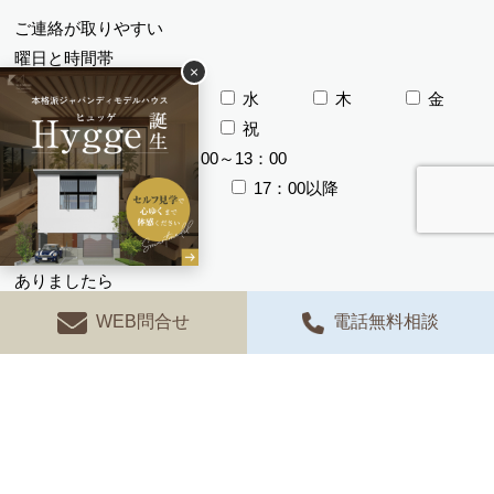
ご連絡が取りやすい
曜日と時間帯
×
月
火
水
木
金
土
日
祝
午前
12：00～13：00
13：00～17：00
17：00以降
ご質問やご要望が
ありましたら
ご記入ください
WEB問合せ
電話無料相談