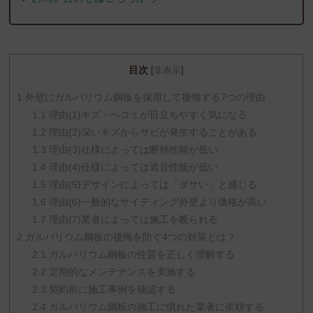
目次
[
非表示
]
1
外壁にガルバリウム鋼板を採用して後悔する7つの理由
1.1
理由(1)キズ・ヘコミが目立ちやすく気になる
1.2
理由(2)深いキズからサビが発生することがある
1.3
理由(3)仕様によっては断熱性能が低い
1.4
理由(4)仕様によっては遮音性能が低い
1.5
理由(5)デザインによっては「ダサい」と感じる
1.6
理由(6)一般的なサイディング外壁より価格が高い
1.7
理由(7)業者によっては施工を断られる
2
ガルバリウム鋼板の後悔を防ぐ4つの対策とは？
2.1
ガルバリウム鋼板の性質を正しく理解する
2.2
定期的なメンテナンスを実施する
2.3
契約前に施工事例を確認する
2.4
ガルバリウム鋼板の施工に慣れた業者に依頼する