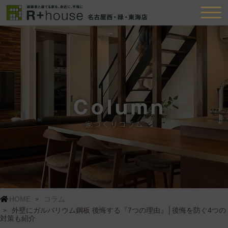
HOME
コラム
外壁にガルバリウム鋼板 後悔する『7つの理由』│後悔を防ぐ4つの
対策も紹介