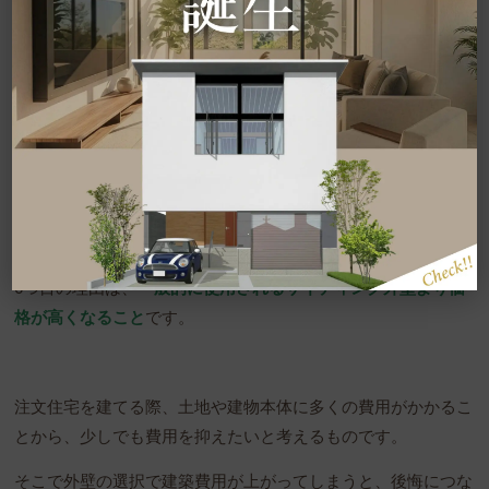
とき外観を見て、
「どうしてガルバリウム鋼板を選択したんだ
ろう」
と後悔につながる可能性があります。
▶︎関連コラム：新築なのに外観がダサイ家を避ける7の方法│
注文住宅の外観が気に入らない！を避けよう
理由(6)一般的なサイディング外壁より価
格が高い
6つ目の理由は、
一般的に使用されるサイディング外壁より価
格が高くなること
です。
注文住宅を建てる際、土地や建物本体に多くの費用がかかるこ
とから、少しでも費用を抑えたいと考えるものです。
そこで外壁の選択で建築費用が上がってしまうと、後悔につな