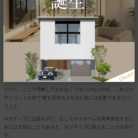
また、認定までの審査期間がかかるため、どうしてもその分入
居が遅くなる点は否めません。
家の規模や構造、所在地などにもよりますが、認定を受けられ
るまでは早くて7日、遅いと60日以上かかる場合もあります。
そして、一度認定を受ければそれで終わりではなく、申請時に
作成する維持保全計画書に基づききちんと点検やメンテナンス
をしなくてはならず、それを怠ると最悪の場合認定が取り消さ
れてしまう可能性もゼロではないのです。
ただし、ここで理解しておかなくてはいけないのが、これらの
デメリットは全て“家を長持ちさせるためには必要である”とい
うこと。
ネガティブには捉えずに、むしろマイホームを長寿命化するた
めには大切なことであると、ポジティブに捉えることが大切で
す。