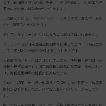
まず、長期優良住宅の認定を受けた住宅を始めとした省エネ住
宅のみが対象の補助金が受けられます。
代表的なものは、
地域型住宅グリーン化事業
で、最大で一戸あ
たり140万円が支給されます。
そして、住宅ローンがお得になる点も忘れてはいけません。
フラット35など住宅金融支援機構が提供してるローン商品に対
して、年利0.25〜0.5％が引き下げられるのです。
金銭面でのメリットはこれだけではなく、所得税（住宅ローン
減税・投資型減税）や固定資産税の減税対象額が上乗せされた
り、減税適用期間の延長が認められます。
さらに、認定に伴い高い耐震性・免震性を持つ住宅は、地震保
険料が割引されるなど、様々な方面でのメリットがあるので
す。
国はこれら制度を整えることで、長期優良住宅の普及を強く後