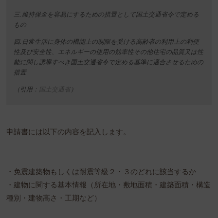
三.維持保全を容易にするための措置として国土交通省令で定める
もの
四.日常生活に身体の機能上の制限を受ける高齢者の利用上の利便
性及び安全性、エネルギーの使用の効率性その他住宅の品質又は性
能に関し誘導すべき国土交通省令で定める基準に適合させるための
措置
（引用：
国土交通省
）
申請書には以下の内容を記入します。
・免震建築物もしくは耐震等級２・３のどれに該当するか
・建物に関する基本情報（所在地・敷地面積・建築面積・構造
種別・建物高さ・工期など）