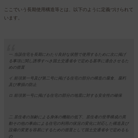
ここでいう長期使用構造等とは、以下のように定義づけられて
います。
一.当該住宅を長期にわたり良好な状態で使用するために次に掲げ
る事項に関し誘導すべき国土交通省令で定める基準に適合させるた
めの措置
イ.前項第一号及び第二号に掲げる住宅の部分の構造の腐食、腐朽
及び摩損の防止
ロ.前項第一号に掲げる住宅の部分の地震に対する安全性の確保
二.居住者の加齢による身体の機能の低下、居住者の世帯構成の異
動その他の事由による住宅の利用の状況の変化に対応した構造及び
設備の変更を容易にするための措置として国土交通省令で定めるも
の