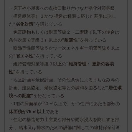
・床下や小屋裏への点検口取り付けなど劣化対策等級
（構造躯体等）３かつ 構造の種類に応じた基準に則し
た
“劣化対策”
を講じている
・免震建物もしくは耐震等級２（二階建て以下の場合は
条件次第で等級３）以上の
“耐震性”
を持っている
・断熱等性能等級５かつ一次エネルギー消費等級６以上
の
“省エネ性”
を持っている
・維持管理対策等級３以上の
“維持管理・ 更新の容易
性”
を持っている
・地区計画や景観計画、その他条例によるまちなみ等の
計画、建築協定、景観協定等との調和を図るなど
“居住環
境への配慮”
を行なっている
・1階の床面積が 40 ㎡以上で、かつ住戸にあたる部分の
床面積が75 ㎡以上
である
・住宅の構造耐力上主要な部分や雨水浸入を防止する部
分 、給水又は排水のための設備に関しての維持保全計画