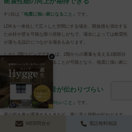
耐震性能の向上が期待できる
4つ目は
「地震に強い家になること」
です。
LDKを一体化して広々した空間にする場合、開放感を演出する
ため柱や壁を可能な限り排除しがちで、場合によっては耐震性
が落ちる設計につながる場合もあります。
しかし2階リビングであれば、2階からの重量を支える1階部分
×
に柱・壁をたくさん設けることが可能となり、地震に強い家に
なるでしょう。
地面を通じる騒音が伝わりづらい
5つ目は
「騒音が伝わりづらいこと」
です。
家の前を車が通過するときなど、家に音と振動が伝わります
が、地面を通じてつながっている分1階の方が音・振動は大き
WEB問合せ
電話無料相談
く感じられます。