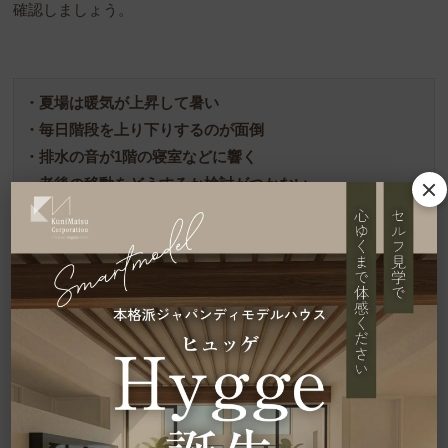
確認しましょう。
・夏場は暖気が上昇して暑い
・毎日階段を上り下りするのが面倒
・排水の音が1階の寝室などに響く
・老後の移動をどうするか検討がつかない
・売却したくても売れないことも
夏場は暖気が上昇して暑い
空気には温かくなると上昇する性質があります。
2階にリビングを配置することで、
温度が上がり上昇した空気
に包まれて暑さを感じる
ケースがあります。