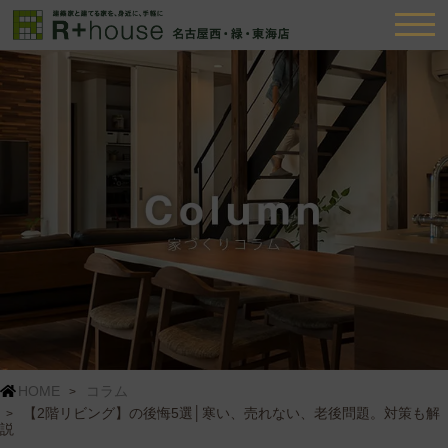
HOME
コラム
【2階リビング】の後悔5選│寒い、売れない、老後問題。対策も解
説