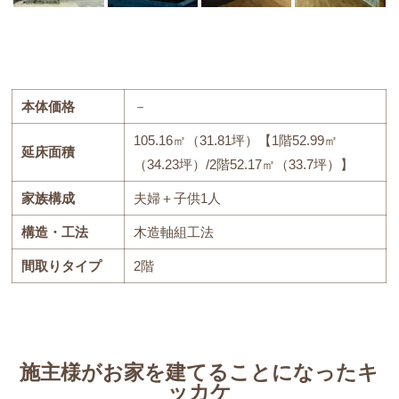
本体価格
－
105.16㎡（31.81坪）【1階52.99㎡
延床面積
（34.23坪）/2階52.17㎡（33.7坪）】
家族構成
夫婦＋子供1人
構造・工法
木造軸組工法
間取りタイプ
2階
施主様がお家を建てることになったキ
ッカケ