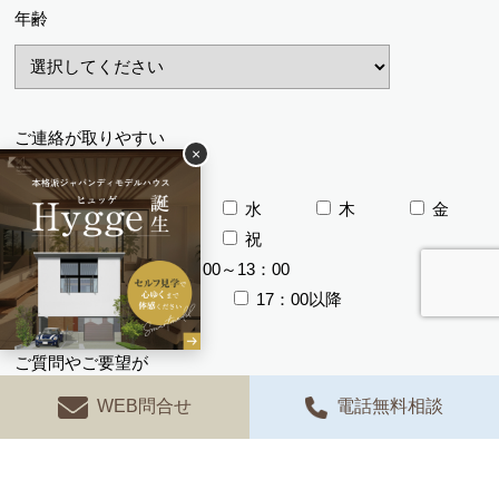
年齢
ご連絡が取りやすい
×
曜日と時間帯
月
火
水
木
金
土
日
祝
午前
12：00～13：00
13：00～17：00
17：00以降
ご質問やご要望が
ありましたら
WEB問合せ
電話無料相談
ご記入ください