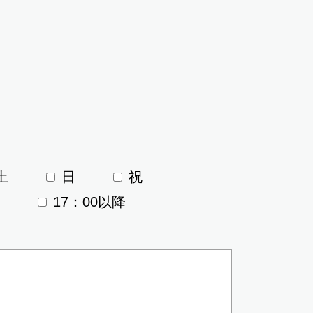
土
日
祝
17：00以降