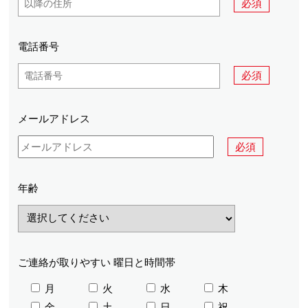
必須
電話番号
必須
メールアドレス
必須
年齢
ご連絡が取りやすい
曜日と時間帯
月
火
水
木
金
土
日
祝