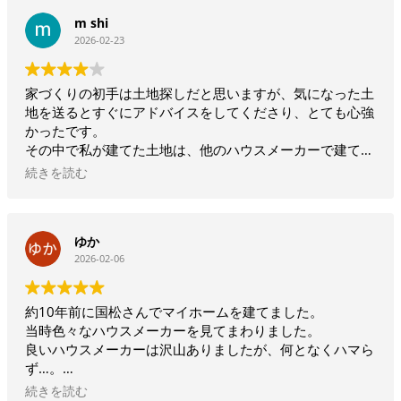
てください。
出来上がった我が家に一歩足を踏み入れた時、そういった
m shi
できれば無人ではなく、社長の熱い説明を聞いてみてくだ
思いも払拭するほど私達の予想を越えたお家が出来上がっ
2026-02-23
さい。
ていました。
あなたのこだわりを、もっともっとこだわりを持って対応
してくれる会社だと感じました！！
夏の終わり頃に入居し、半年が過ぎました。以前の家の時
家づくりの初手は土地探しだと思いますが、気になった土
には物凄く寒かった我が家でしたがこの新しい家では冬の
地を送るとすぐにアドバイスをしてくださり、とても心強
寒い時期でも心地よく過ごす事ができました。
かったです。
その中で私が建てた土地は、他のハウスメーカーで建てる
また、社長が提案してくださった間取りや窓の配置に日々
と造成費が高額になると言われたのですが、国松工務店さ
続きを読む
改めて感動しています。
んは条例や建築制限を考慮しながらも、適切な方法で計画
リビングの窓からの日差しで季節の変化が感じられ、ゆと
してくださりました。社長が、役所や関係機関に何度か確
りのあるキッチンにしていただいたおかげで毎日快適に料
認しに行ってくださったようで、安心してお任せすること
理やパン作りができます。
ゆか
ができました。この点が、国松工務店さんで決めた大きな
2026-02-06
理由です。
二階の窓の方角もご近所の建物までも考慮され、抜けた空
間に伊吹山が見えたことに驚かせられました！
内装については予算で泣く泣く諦めた点も多いですが、土
約10年前に国松さんでマイホームを建てました。
これから春から夏に向かってまた何か発見することがある
地と性能だけは諦めないで良かったと思っています。住み
当時色々なハウスメーカーを見てまわりました。
かもしれませんね
始めてからも快適な暮らしができており、早く家に帰りた
良いハウスメーカーは沢山ありましたが、何となくハマら
いと思えます。ありがとうございました。
ず…。
改めて素敵なお家を建てていただいて感謝しております。
そんな中、アールプラスハウスを知り社長に会った瞬間に
ありがとうございました！
続きを読む