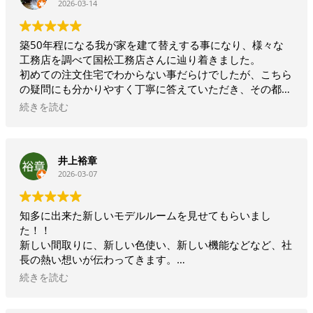
2026-03-14
築50年程になる我が家を建て替えする事になり、様々な
工務店を調べて国松工務店さんに辿り着きました。
初めての注文住宅でわからない事だらけでしたが、こちら
の疑問にも分かりやすく丁寧に答えていただき、その都度
アドバイスもしてくださり、家づくりの楽しさを体験する
続きを読む
事ができました。
家の外観や間取りなどを決めていく打ち合わせの段階で
井上裕章
は、それぞれの趣味趣向、使用している家具など、そこか
2026-03-07
ら家のイメージが決められ、実際にキッチンなどのショー
ルームへ訪れた時には迷う事も少なくスムーズに決める事
ができとても助かりました。
知多に出来た新しいモデルルームを見せてもらいまし
た！！
外構では近隣の気になる目線などの悩みにも耳を傾け、決
新しい間取りに、新しい色使い、新しい機能などなど、社
められた予算の中で解消して下さる努力をしていただきま
長の熱い想いが伝わってきます。
した。
色んなハウスメーカーに行っても、ピンとこない人は一度
続きを読む
相談してみてください。
行政との絡みで思うように工事が進まず、工期も延び、不
家づくりに個性を求める人は、モデルルームを見学してみ
安になることもありましたが、