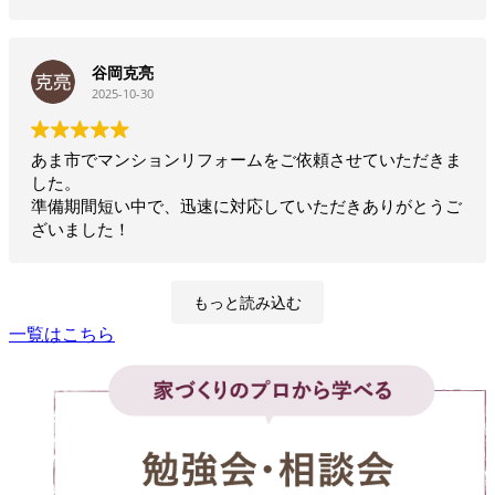
この人にお願いしたいとビビッと来ました。
そして、これからも引き続きよろしくお願い致します。
正直予算オーバーな点はありましたが、もう出会ってしま
ったのでそこは何とか頑張りました。
谷岡克亮
ただ、家は本当に良いです！
2025-10-30
気密もいいしなんと言ってもオシャレ！！
外で雨が降っても多少の雨は聞こえないので今まで何度も
洗濯物がびしょ濡れになったことか！
あま市でマンションリフォームをご依頼させていただきま
主人は10年たった今でも「良い家だなぁ」と呟いていま
した。
す。
準備期間短い中で、迅速に対応していただきありがとうご
多少の汚れはありますが傷みはないです。
ざいました！
しかも、何かあればいつでも社長に相談。
面倒見の良い社長さんで、出会いに感謝です。
お値段以上って本当にあるんです！！
もっと読み込む
一覧はこちら