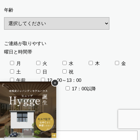
年齢
ご連絡が取りやすい
曜日と時間帯
月
火
水
木
金
土
日
祝
午前
12：00～13：00
×
13：00～17：00
17：00以降
ご質問やご要望が
ありましたら
ご記入ください