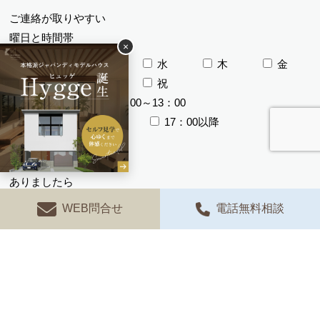
ご連絡が取りやすい
曜日と時間帯
×
月
火
水
木
金
土
日
祝
午前
12：00～13：00
13：00～17：00
17：00以降
ご質問やご要望が
ありましたら
ご記入ください
WEB問合せ
電話無料相談